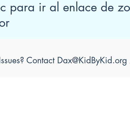
c para ir al enlace de z
or
Issues? Contact
Dax@KidByKid.org