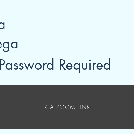
a
ega
Password Required
IR A ZOOM LINK